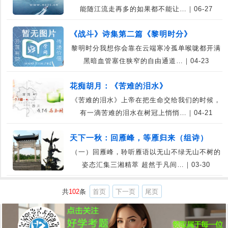
能随江流走再多的如果都不能让…｜06-27
《战斗》诗集第二篇《黎明时分》
黎明时分我想你会靠在云端寒冷孤单喉咙都开满
黑暗血管塞住狭窄的自由通道…｜04-23
花痴胡月：《苦难的泪水》
《苦难的泪水》上帝在把生命交给我们的时候，
有一滴苦难的泪水在树冠上悄悄…｜04-21
天下一秋：回雁峰，等雁归来（组诗）
（一）回雁峰，聆听雁语以无山不绿无山不树的
姿态汇集三湘精萃 超然于凡间…｜03-30
共
102
条
首页
下一页
尾页