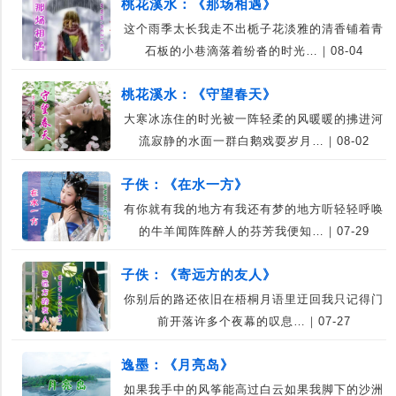
桃花溪水：《那场相遇》
这个雨季太长我走不出栀子花淡雅的清香铺着青
石板的小巷滴落着纷沓的时光…｜08-04
桃花溪水：《守望春天》
大寒冰冻住的时光被一阵轻柔的风暖暖的拂进河
流寂静的水面一群白鹅戏耍岁月…｜08-02
子佚：《在水一方》
有你就有我的地方有我还有梦的地方听轻轻呼唤
的牛羊闻阵阵醉人的芬芳我便知…｜07-29
子佚：《寄远方的友人》
你别后的路还依旧在梧桐月语里迂回我只记得门
前开落许多个夜幕的叹息…｜07-27
逸墨：《月亮岛》
如果我手中的风筝能高过白云如果我脚下的沙洲