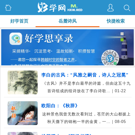
好学首页
岳麓诗风
快捷检索
李白的古风：“风雅之嗣音，诗人之冠冕”
《古风》并不是李白最早的诗篇，但由这五十九
首诗组成的组诗放在了李白诗歌…｜01-22
欧阳白：《秋辞》
这种景色我曾无数次看到过，苍茫的大山都披上
秋天撒下的锦袍一半的金黄，一…｜08-05