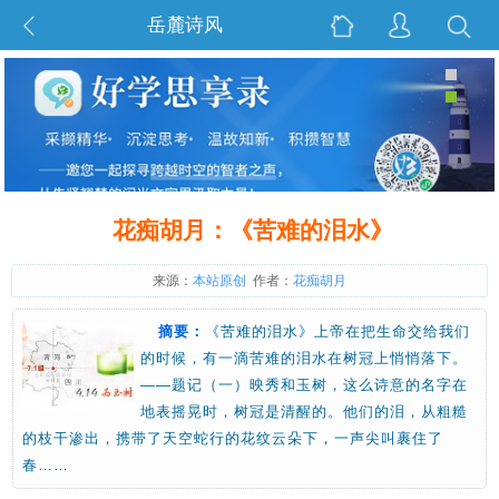
岳麓诗风
花痴胡月：《苦难的泪水》
来源：
本站原创
作者：
花痴胡月
摘要：
《苦难的泪水》上帝在把生命交给我们
的时候，有一滴苦难的泪水在树冠上悄悄落下。
——题记（一）映秀和玉树，这么诗意的名字在
地表摇晃时，树冠是清醒的。他们的泪，从粗糙
的枝干渗出，携带了天空蛇行的花纹云朵下，一声尖叫裹住了
春……