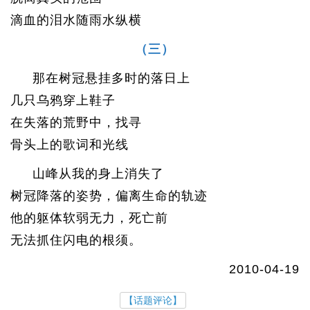
滴血的泪水随雨水纵横
（三）
那在树冠悬挂多时的落日上
几只乌鸦穿上鞋子
在失落的荒野中，找寻
骨头上的歌词和光线
山峰从我的身上消失了
树冠降落的姿势，偏离生命的轨迹
他的躯体软弱无力，死亡前
无法抓住闪电的根须。
2010-04-19
【话题评论】