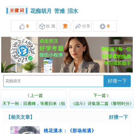
花痴胡月
苦难
泪水
0
收 藏
赏
分享
0
好搜一下
上一篇
下一篇
〈
〉
天下一秋：回雁峰，等雁归来（组
《战斗》诗集第二篇《黎明时分》
诗）
【相关文章】
好搜一下
桃花溪水：《那场相遇》