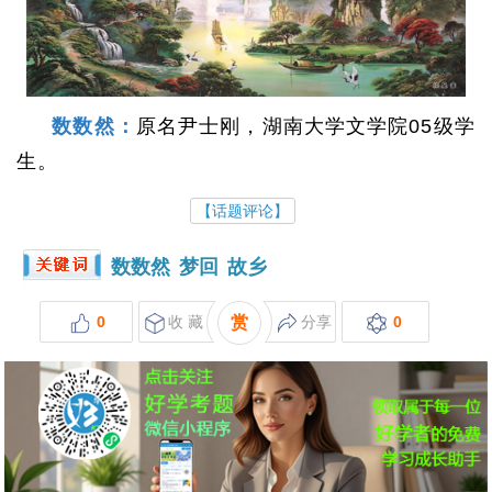
数数然：
原名尹士刚，湖南大学文学院05级学
生。
【话题评论】
数数然
梦回
故乡
0
收 藏
赏
分享
0