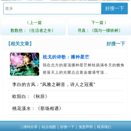
好搜一下
上一篇
下一篇
〈
〉
数数然：《生活者之冬》
寻真：《我与一棵铁树》
【相关文章】
好搜一下
枕戈的诗歌：播种星芒
我在北方的屋顶播种星芒树枝插满冬天的檐角
摇落天上的光耀点点黄金缀满穹顶…
李白的古风：“风雅之嗣音，诗人之冠冕”
欧阳白：《秋辞》
桃花溪水：《那场相遇》
二维码分享
|
站点地图
|
好搜一下
|
免责声明
|
联系我们