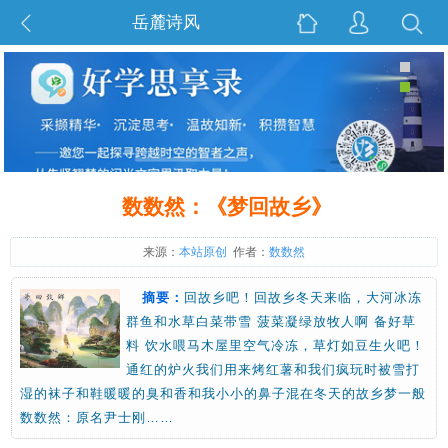
岳麓诗风
数数然：《梦回故乡》
来源：
本站原创
作者：
数数然
摘要：
回故乡吧！回故乡冬天来临，大河冰冻
群鱼和水草白菜带雪 菠菜凝绿放牧人啊 备好草
料 饮水喂马木屋里空气冷冻，草灯如豆生火吧！
通红的炉火我们用来烤红薯和我们疯玩时被雪打
湿的袜子和鞋暖暖的臭和香和我小小的鼻子混在冬天的故乡梦一般
数数然：原名尹士刚……