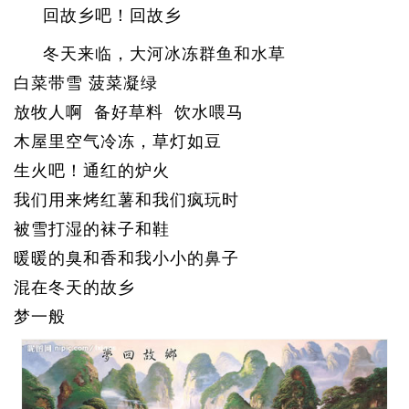
回故乡吧！回故乡
冬天来临，大河冰冻群鱼和水草
白菜带雪 菠菜凝绿
放牧人啊 备好草料 饮水喂马
木屋里空气冷冻，草灯如豆
生火吧！通红的炉火
我们用来烤红薯和我们疯玩时
被雪打湿的袜子和鞋
暖暖的臭和香和我小小的鼻子
混在冬天的故乡
梦一般